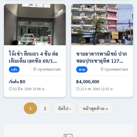
ให้เช่า ตึกแถว 4 ชั้น ต่อ
ขายอาคารพาณิชย์ ปาก
เติมเต็ม เอกชัย 69/1
ซอยประชาอุทิศ 127
ราคา 1หมื่นบาท/ด.
ใกล้บิ๊กซี ติดถนนใหญ่
เช่า
กรุงเทพมหานคร
ขาย
กรุงเทพมหานคร
บาท T. 086-4540423
ทำเลศักยภาพสูง โทร
063-365-9464
฿0
฿4,000,000
เริ่มต้น
02 มี.ค. 2569 15:08 น.
22 ก.พ. 2569 12:25 น.
1
2
ถัดไป ›
หน้าสุดท้าย »