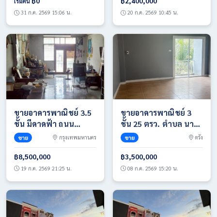
0974563645
ทำเลธุรกิจและการค้า
฿0
฿2,400,000
เริ่มต้น
เขตหนองจอก กรุงเทพฯ
31 ก.ค. 2569 15:06 น.
20 ก.ค. 2569 10:45 น.
มีพื้นที่ใช้สอยกว้างขวาง
และระบบไฟฟ้า
อุตสาหกรรมรองรับ
ขายอาคารพาณิชย์ 3.5
ขายอาคารพาณิชย์ 3
ชั้น มีดาดฟ้า ถนน
ชั้น 25 ตรว. ตำบล นา
ประชาอุทิศ แขวง
ท่ามเหนือ อำเภอเมือง
ขาย
กรุงเทพมหานคร
ขาย
ตรัง
ห้วยขวาง เขตห้วยขวาง
ตรัง จังหวัดตรัง
กรุงเทพฯ
฿8,500,000
฿3,500,000
19 ก.ค. 2569 21:25 น.
08 ก.ค. 2569 15:20 น.