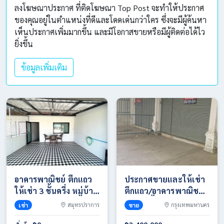
ลงโฆษณาประกาศ ที่ติดโฆษณา Top Post จะทำให้ประกาศ
ของคุณอยู่ในตำแหน่งที่ดีและโดดเด่นกว่าใคร ซึ่งจะมีผู้ค้นหา
เห็นประกาศเพิ่มมากขึ้น และมีโอกาสขายหรือมีผู้ติดต่อได้ไว
ยิ่งขึ้น
ข้อมูลเพิ่มเติม
อาคารพาณิชย์ ตึกแถว
ประกาศขายและให้เช่า
ให้เช่า 3 ชั้นครึ่ง หมู่บ้าน
ตึกแถว/อาคารพาณิชย์
กัญญาเฮ้าส์ ซอย
สูง 4.5 ชั้น พร้อมดาดฟ้า
เช่า
สมุทรปราการ
ขาย
กรุงเทพมหานคร
ด่านสำโรง62 โทร
ตั้งอยู่ติดถนนใหญ่ใน