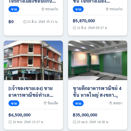
ใจกลางเมืองขอนแก่น
ชั้น ใจกลางเมือง
(ถนน 6 เลน ย่านธุรกิจ)
ขอนแก่น (ถนน 6 เลน
ขาย
ขอนแก่น
ขาย
ขอนแก่น
พร้อมบริการรีโนเวท
ย่านธุรกิจ) พร้อมบริการรี
ตามใจคุณ จบครบพร้อม
โนเวทตามใจคุณ จบ
฿5,870,000
฿0
21 มิ.ย. 2569 15:11 น.
เปิดร้าน! โทร
ครบพร้อมเปิดร้าน! โทร
12 มิ.ย. 2569 09:27 น.
0817420943
0817420943
[เจ้าของขายเอง] ขาย
ขายตึกอาคารพาณิชย์ 4
อาคารพาณิชย์ทำเล
ชั้น หาดใหญ่ สงขลา
ศักยภาพ ใจกลางเมือง
ทำเลดี ใจกลางเมือง น้ำ
ขาย
ร้อยเอ็ด
ขาย
สงขลา
ร้อยเอ็ด โทร
ไม่เคยท่วม โทร 081-
0933706762
6985117
฿6,500,000
฿35,000,000
10 พ.ค. 2569 13:17 น.
23 เม.ย. 2569 14:18 น.