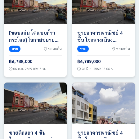
[ขอนแก่น โตแบบก้าว
ขายอาคารพาณิชย์ 4
กระโดด] โอกาสขยาย
ชั้น ใจกลางเมือง
ธุรกิจสู่ศูนย์กลาง
ขอนแก่น ทำเล ศูนย์รวม
ขาย
ขอนแก่น
ขาย
ขอนแก่น
เศรษฐกิจอีสานมูลค่า
ของกิน เดินทางสะดวก
2.1 แสนล้าน! โทร
เข้า-ออกได้หลายเส้น
฿6,789,000
฿6,789,000
0817420943
ทาง โทร 0817420943
06 ก.ค. 2569 09:15 น.
26 มิ.ย. 2569 13:06 น.
ขายตึกแถว 4 ชั้น
ขายอาคารพาณิชย์ 4